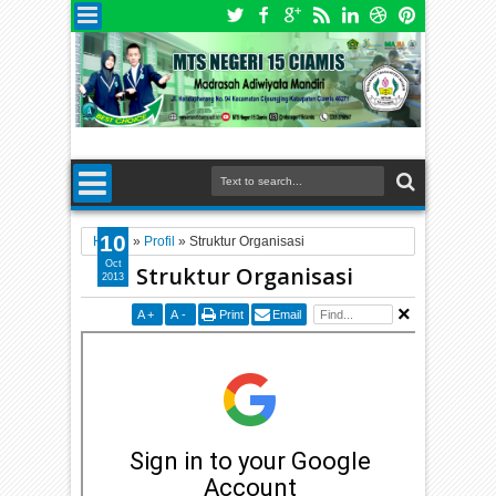
10
Home
»
Profil
»
Struktur Organisasi
Oct
Struktur Organisasi
2013
A
+
A
-
Print
Email