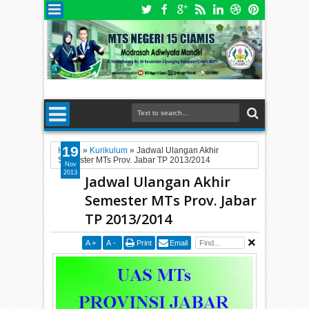
19
Home
»
Kurikulum
»
Jadwal Ulangan Akhir
Semester MTs Prov. Jabar TP 2013/2014
Nov
2013
Jadwal Ulangan Akhir
Semester MTs Prov. Jabar
TP 2013/2014
A
+
A
-
Print
Email