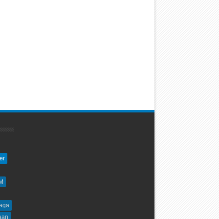
er
M
aga
aan