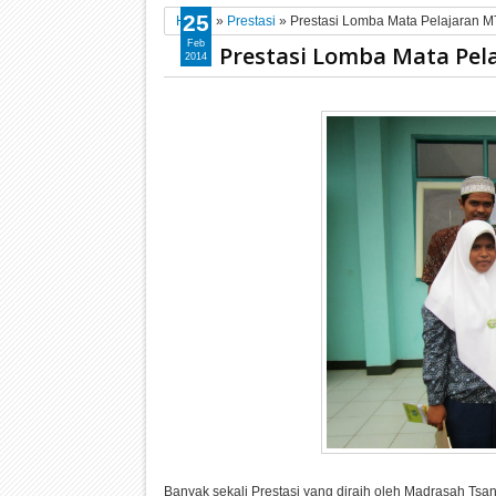
25
Home
»
Prestasi
»
Prestasi Lomba Mata Pelajaran MT
Feb
Prestasi Lomba Mata Pela
2014
Banyak sekali Prestasi yang diraih oleh Madrasah Ts