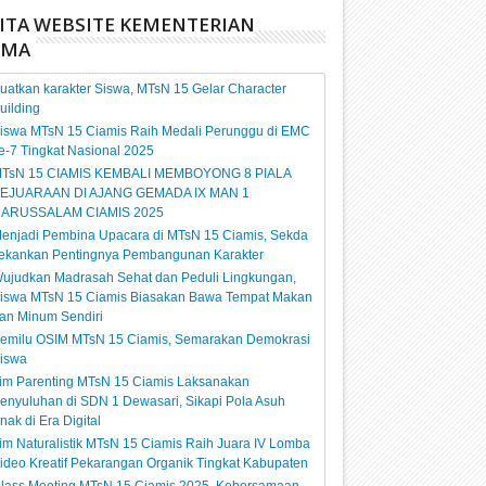
ITA WEBSITE KEMENTERIAN
AMA
uatkan karakter Siswa, MTsN 15 Gelar Character
uilding
iswa MTsN 15 Ciamis Raih Medali Perunggu di EMC
e-7 Tingkat Nasional 2025
TsN 15 CIAMIS KEMBALI MEMBOYONG 8 PIALA
EJUARAAN DI AJANG GEMADA IX MAN 1
ARUSSALAM CIAMIS 2025
enjadi Pembina Upacara di MTsN 15 Ciamis, Sekda
ekankan Pentingnya Pembangunan Karakter
ujudkan Madrasah Sehat dan Peduli Lingkungan,
iswa MTsN 15 Ciamis Biasakan Bawa Tempat Makan
an Minum Sendiri
emilu OSIM MTsN 15 Ciamis, Semarakan Demokrasi
iswa
im Parenting MTsN 15 Ciamis Laksanakan
enyuluhan di SDN 1 Dewasari, Sikapi Pola Asuh
nak di Era Digital
im Naturalistik MTsN 15 Ciamis Raih Juara IV Lomba
ideo Kreatif Pekarangan Organik Tingkat Kabupaten