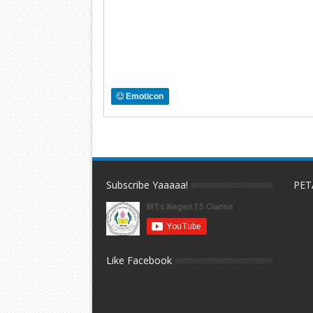
Emoticon
Subscribe Yaaaaa!
PET
Like Facebook