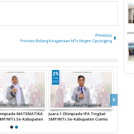
mem
Previous
Prestasi Bidang Keagamaan MTs Negeri Cijeungjing
25
Feb
2023
Olimpiade MATEMATIKA
Juara 1 Olimpiade IPA Tingkat
SMP/MTs Se-Kabupaten
SMP/MTs Se-Kabupaten Ciamis
ada OLIMPIADE SAINS
Pada OLIMPIADE SAINS SEKOLAH
di SMAN 1 Sukadana
di SMAN 1 Sukadana Ciamis