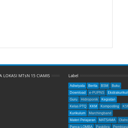
A LOKASI MTsN 15 CIAMIS
Label
Adiwiyata
Berita
BSM
Buku
Download
e-PUPNS
Ekstrakurikul
Guru
Hidroponik
Kegiatan
Kelas PTQ
KKM
Komposting
KS
Kurikulum
Marchingband
Materi Pelajaran
MATSAMA
Olahr
Panca LOMBA
Paskibra
Pembias