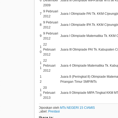
6
Desember
Juara III Olimpiade MIPA antar MTs se K
2009
9 Pebruari
7
Juara I Olimpiade PAI Tk. KKM Cijeungj
2012
9 Pebruari
8
Juara I Olimpiade IPA Tk. KKM Cijeungji
2012
9 Pebruari
9
Juara I Olimpiade Matematika Tk. KKM C
2012
22
1
Pebruari
Juara III Olimpiade PAI Tk. Kabupaten C
0
2012
22
1
Pebruari
Juara 4 Olimpiade Matematika Tk. Kabu
1
2012
1
Juara 8 (Peringkat 8) Olimpiade Matemat
2
Priangan Timur SMP/MTs
20
1
Februari
Juara II Olimpiade MIPA Tingkat KKM M
3
2013
Diposkan oleh
MTs NEGERI 15 CIAMIS
Label:
Prestasi
Share to: