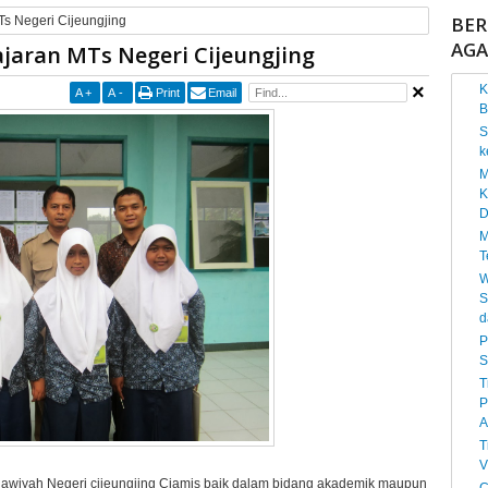
BER
s Negeri Cijeungjing
AG
jaran MTs Negeri Cijeungjing
K
A
+
A
-
Print
Email
B
S
k
M
K
D
M
T
W
S
d
P
S
T
P
A
T
V
anawiyah Negeri cijeungjing Ciamis baik dalam bidang akademik maupun