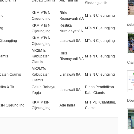
ab. Ciamis
Depag Ciamis
An. Yadi MH
Sindangkasih
KKM MTs N
Riris
ing
MTs N Cijeungjing
Cijeungjing
Rismayanti 8 A
pela
KKM MTs N
Restika
ng
MTs N Cijeungjing
Cijeungjing
Nurhidayat 8A
KKM MTs N
ijeungjing
Lisnawati 8A
MTs N Cijeungjing
Cijeungjing
MK2MTs
Riris
iamis
Kabupaten
MTs N Cijeungjing
Rismayanti 8 A
Ciamis
Ciam
MK2MTs
paten Ciamis
Kabupaten
Lisnawati 8A
MTs N Cijeungjing
Ciamis
ika X Tk.
Galuh Rahayu,
Dinas Pendidikan
Lisnawati 8A
Yogja
Kab. Ciamis
Dow
KKM MTsN
MTs PUI Cijantung,
TsN Cijeungjing
Ade Indra
Cijeungjing
Ciamis