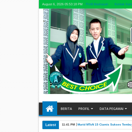
August 6, 2026
05:53:19 PM
Profil Madrasah
Kontak Kam
BERITA
PROFIL
DATA PEGAWAI
Latest
11:41 PM
Murid MTsN 15 Ciamis Sukses Tembu