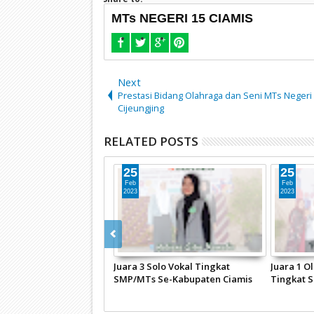
MTs NEGERI 15 CIAMIS
Next
Prestasi Bidang Olahraga dan Seni MTs Negeri
Cijeungjing
RELATED POSTS
25
25
Feb
Feb
2023
2023
wi MTsN 15 Ciamis
Juara 3 Solo Vokal Tingkat
Juara 1 
Piala Pada Kegiatan
SMP/MTs Se-Kabupaten Ciamis
Tingkat 
MKN 1 Ciamis
Pada FESTIVAL SENI SISWA
Ciamis P
SEKOLAH di SMAN 1 Sukadana
SEKOLAH 