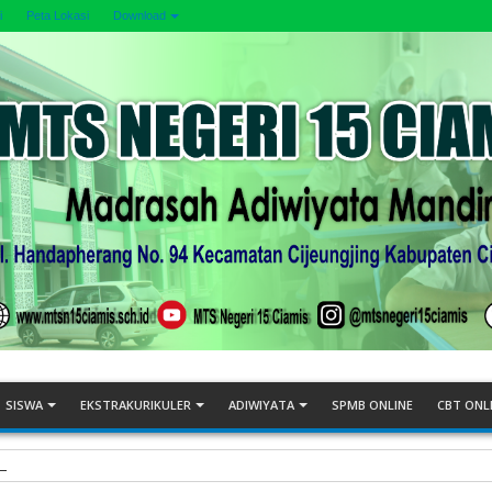
i
Peta Lokasi
Download
SISWA
EKSTRAKURIKULER
ADIWIYATA
SPMB ONLINE
CBT ONL
s Final MOSAIC 2026