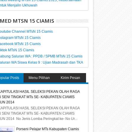
lass Meeting MTsN 15 Ciamis 2025, Kebersamaan
ntuk Menjalin Ukhuwah
MED MTSN 15 CIAMIS
outube Channel MTsN 15 Ciamis
nstagram MTsN 15 Ciamis
acebook MTsN 15 Ciamis
iktok MTsN 15 Ciamis
abung Saluran WA : PPDB / SPMB MTsN 15 Ciamis
aluran WA Siswa Kelas 9 : Ujian Madrasah dan TKA
opular Posts
Menu Pilihan
Kirim Pesan
APITULASI HASIL SELEKSI PEKAN OLAH RAGA
 SENI TINGKAT MTs SE- KABUPATEN CIAMIS
UN 2014
APITULASI HASIL SELEKSI PEKAN OLAH RAGA
 SENI TINGKAT MTs SE- KABUPATEN CIAMIS
UN 2014 No Jenis Lomba Peringkat ke- No Ur...
Porseni Pelajar MTs Kabupaten Ciamis