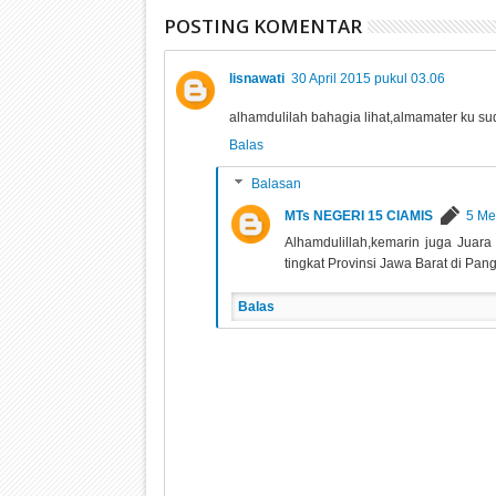
Ciamis
Ciamis
POSTING KOMENTAR
lisnawati
30 April 2015 pukul 03.06
alhamdulilah bahagia lihat,almamater ku s
Balas
Balasan
MTs NEGERI 15 CIAMIS
5 Me
Alhamdulillah,kemarin juga Juar
tingkat Provinsi Jawa Barat di Pan
Balas