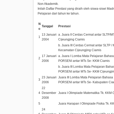
Non Akademik.
Inilah Daftar Prestasi yang diraih oleh siswa-siswi M
Pelajaran dari tahun ke tahun.
N
Tanggal
Prestasi
o
13 Januari
a. Juara II Cerdas Cermat antar SLTP/
1
2004
Cijeungjing Ciamis
b. Juara III Cerdas Cermat antar SLTP /
Kecamatan Cijeungjing Ciamis
17 Januari
a. Juara I Lomba Mata Pelajaran Bahasa
2
2006
PORSENI antar MTs Se- KKM Ciamis
b. Juara III Lomba Mata Pelajaran Bahas
PORSENI antar MTs Se- KKM Cijeungji
23 Januari
Juara III Lomba Mata Pelajaran Bahasa 
3
2006
PORSENI antar MTs Se- Kabupaten Cia
22
4
Desember
Juara I Olimpiade Matematika Tk. KKM 
2008
5
Juara Harapan I Olimpiade Fisika Tk. K
24