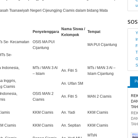
C
u
adrasah Tsanawiyah Negeri Cijeungjing Ciamis dalam bidang Mata
SOS
Nama Siswa /
Penyelenggara
Tempat
Y
Kelompok
I
MTs Se- Kecamatan
OSIS MA PUI
MA PUI Cijantung
F
Cijantung
T
 MTs Se-
G
S
 Indonesia,
MTs / MAN 3 Al
MTs / MAN 3 Al –
An. Fitri S
– Islam
Islam Cijantung
a Inggris,
P
An. Ulfan SM
ng Ciamis
Indonesia,
OSIS MAN 2
REK
An. Fitri S
MAN 2 Ciamis
mis
Ciamis
DAN
TAH
Ciamis
KKM Ciamis
An. Yadi
KKM Ciamis
REK
DAN
TAH
KM Ciamis
KKM Ciamis
An. Septian
KKM Ciamis
MTsN