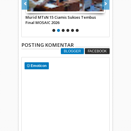
an Nama
Murid MTsN 15 Ciamis Sukses Tembus
ZIS AT-TA’
Final MOSAIC 2026
KEPADA MUR
POSTING KOMENTAR
BLOGGER
FACEBOOK
Emoticon