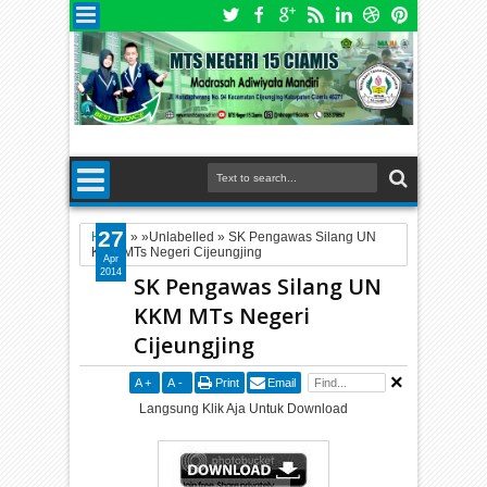
27
Home
» »Unlabelled »
SK Pengawas Silang UN
KKM MTs Negeri Cijeungjing
Apr
2014
SK Pengawas Silang UN
KKM MTs Negeri
Cijeungjing
A
+
A
-
Print
Email
Langsung Klik Aja Untuk Download