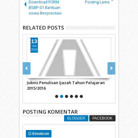
Download FORM
Posting Lama
BSBP-01 Bantuan
siswa Berprestasi
RELATED POSTS
13
25
Jun
May
2016
2016
 9 Tahun
Juknis Penulisan Ijazah Tahun Pelajaran
Download Apl
2015/2016
Terbaru 201
POSTING KOMENTAR
BLOGGER
FACEBOOK
Emoticon