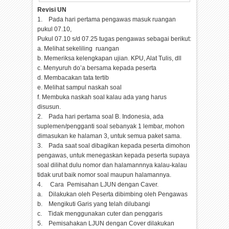
Revisi UN
1. Pada hari pertama pengawas masuk ruangan
pukul 07.10,
Pukul 07.10 s/d 07.25 tugas pengawas sebagai berikut:
a. Melihat sekeliling ruangan
b. Memeriksa kelengkapan ujian. KPU, Alat Tulis, dll
c. Menyuruh do’a bersama kepada peserta
d. Membacakan tata tertib
e. Melihat sampul naskah soal
f. Membuka naskah soal kalau ada yang harus
disusun.
2. Pada hari pertama soal B. Indonesia, ada
suplemen/pengganti soal sebanyak 1 lembar, mohon
dimasukan ke halaman 3, untuk semua paket sama.
3. Pada saat soal dibagikan kepada peserta dimohon
pengawas, untuk menegaskan kepada peserta supaya
soal dilihat dulu nomor dan halamannnya kalau-kalau
tidak urut baik nomor soal maupun halamannya.
4. Cara Pemisahan LJUN dengan Caver.
a. Dilakukan oleh Peserta dibimbing oleh Pengawas
b. Mengikuti Garis yang telah dilubangi
c. Tidak menggunakan cuter dan penggaris
5. Pemisahakan LJUN dengan Cover dilakukan