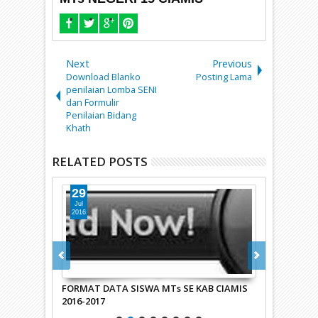
Next
Previous
Download Blanko
Posting Lama
penilaian Lomba SENI
dan Formulir
Penilaian Bidang
Khath
RELATED POSTS
29
17
Jul
Sep
2016
2015
 Official
FORMAT DATA SISWA MTs SE KAB CIAMIS
Format DATA
a Barat
2016-2017