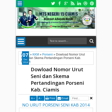
07
Home
»
KKM
»
Porseni
»
Dowload Nomor Urut
Seni dan Skema Pertandingan Porseni Kab.
Dec
Ciamis
2014
Dowload Nomor Urut
Seni dan Skema
Pertandingan Porseni
Kab. Ciamis
A
+
A
-
Print
Email
NO URUT PORSENI SENI KAB 2014