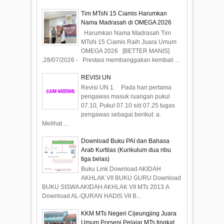
Tim MTsN 15 Ciamis Harumkan
Nama Madrasah di OMEGA 2026
Harumkan Nama Madrasah Tim
MTsN 15 Ciamis Raih Juara Umum
OMEGA 2026 [BETTER MANIS]
,28/07/2026 - Prestasi membanggakan kembali ...
REVISI UN
Revisi UN 1. Pada hari pertama
pengawas masuk ruangan pukul
07.10, Pukul 07.10 s/d 07.25 tugas
pengawas sebagai berikut: a.
Melihat ...
Download Buku PAI dan Bahasa
Arab Kurtilas (Kurikulum dua ribu
tiga belas)
Buku Link Download AKIDAH
AKHLAK VII BUKU GURU Download
BUKU SISWA AKIDAH AKHLAK VII MTs 2013.A
Download AL-QURAN HADIS VII B...
KKM MTs Negeri Cijeungjing Juara
Umum Porseni Pelajar MTs tingkat