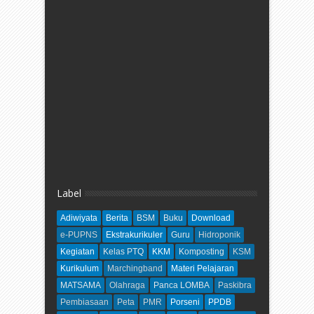
Label
Adiwiyata
Berita
BSM
Buku
Download
e-PUPNS
Ekstrakurikuler
Guru
Hidroponik
Kegiatan
Kelas PTQ
KKM
Komposting
KSM
Kurikulum
Marchingband
Materi Pelajaran
MATSAMA
Olahraga
Panca LOMBA
Paskibra
Pembiasaan
Peta
PMR
Porseni
PPDB