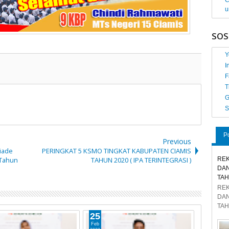
C
u
SOS
Y
I
F
T
G
S
P
Previous
iade
PERINGKAT 5 KSMO TINGKAT KABUPATEN CIAMIS
REK
 Tahun
TAHUN 2020 ( IPA TERINTEGRASI )
DAN
TAH
REK
DAN
TAH
25
Feb