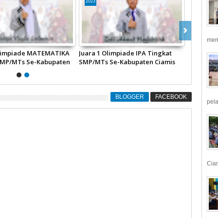
2023
mem
Olimpiade MATEMATIKA
Juara 1 Olimpiade IPA Tingkat
SMP/MTs Se-Kabupaten
SMP/MTs Se-Kabupaten Ciamis
ada OLIMPIADE SAINS
Pada OLIMPIADE SAINS SEKOLAH
di SMAN 1 Sukadana
di SMAN 1 Sukadana Ciamis
BLOGGER
FACEBOOK
pela
Ciam