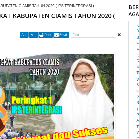
BER
BUPATEN CIAMIS TAHUN 2020 ( IPS TERINTEGRASI )
AG
KAT KABUPATEN CIAMIS TAHUN 2020 (
K
B
A
+
A
-
Print
Email
S
k
M
K
D
M
T
W
S
d
P
S
T
P
A
T
V