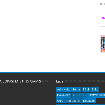
kemb
A LOKASI MTsN 15 CIAMIS
Label
Adiwiyata
Berita
BSM
Buku
Download
e-PUPNS
Ekstrakurikul
Guru
Hidroponik
Kegiatan