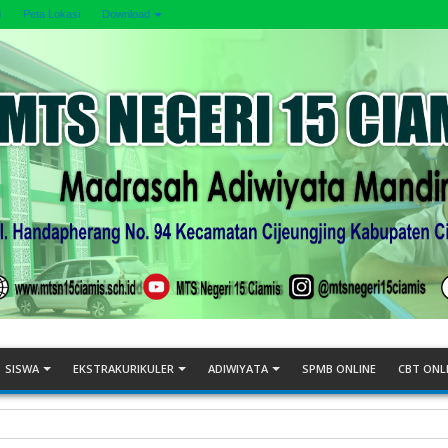
i
Peta Lokasi
Download
SISWA
EKSTRAKURIKULER
ADIWIYATA
SPMB ONLINE
CBT ONL
s Final MOSAIC 2026