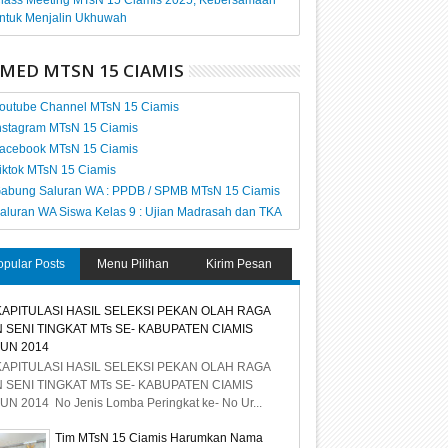
lass Meeting MTsN 15 Ciamis 2025, Kebersamaan
ntuk Menjalin Ukhuwah
MED MTSN 15 CIAMIS
outube Channel MTsN 15 Ciamis
nstagram MTsN 15 Ciamis
acebook MTsN 15 Ciamis
iktok MTsN 15 Ciamis
abung Saluran WA : PPDB / SPMB MTsN 15 Ciamis
aluran WA Siswa Kelas 9 : Ujian Madrasah dan TKA
opular Posts
Menu Pilihan
Kirim Pesan
APITULASI HASIL SELEKSI PEKAN OLAH RAGA
 SENI TINGKAT MTs SE- KABUPATEN CIAMIS
UN 2014
APITULASI HASIL SELEKSI PEKAN OLAH RAGA
 SENI TINGKAT MTs SE- KABUPATEN CIAMIS
UN 2014 No Jenis Lomba Peringkat ke- No Ur...
Tim MTsN 15 Ciamis Harumkan Nama