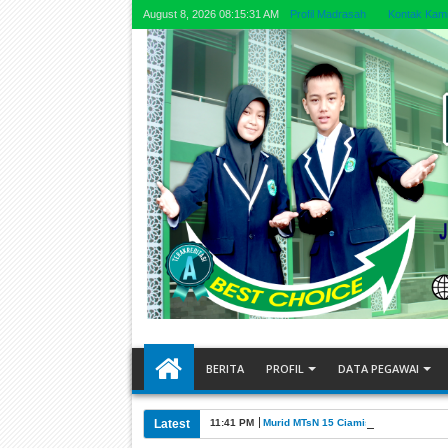
August 8, 2026
08:15:32 AM
Profil Madrasah
Kontak Kam
BERITA
PROFIL
DATA PEGAWAI
Latest
11:41 PM
Murid MTsN 15 Ciamis Sukses Tembu