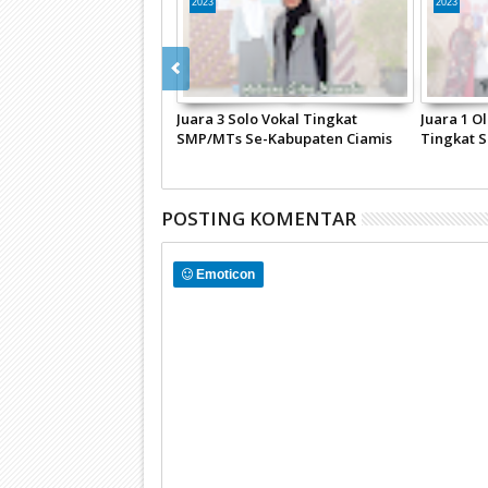
2023
2023
wi MTsN 15 Ciamis
Juara 3 Solo Vokal Tingkat
Juara 1 
Piala Pada Kegiatan
SMP/MTs Se-Kabupaten Ciamis
Tingkat 
MKN 1 Ciamis
Pada FESTIVAL SENI SISWA
Ciamis P
SEKOLAH di SMAN 1 Sukadana
SEKOLAH 
Ciamis
Ciamis
POSTING KOMENTAR
Emoticon