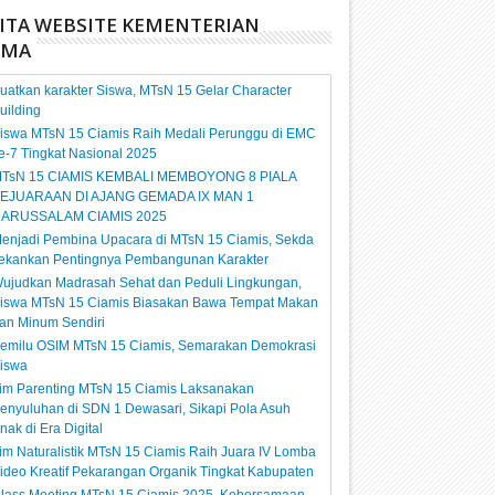
ITA WEBSITE KEMENTERIAN
AMA
uatkan karakter Siswa, MTsN 15 Gelar Character
uilding
iswa MTsN 15 Ciamis Raih Medali Perunggu di EMC
e-7 Tingkat Nasional 2025
TsN 15 CIAMIS KEMBALI MEMBOYONG 8 PIALA
EJUARAAN DI AJANG GEMADA IX MAN 1
ARUSSALAM CIAMIS 2025
enjadi Pembina Upacara di MTsN 15 Ciamis, Sekda
ekankan Pentingnya Pembangunan Karakter
ujudkan Madrasah Sehat dan Peduli Lingkungan,
iswa MTsN 15 Ciamis Biasakan Bawa Tempat Makan
an Minum Sendiri
emilu OSIM MTsN 15 Ciamis, Semarakan Demokrasi
iswa
im Parenting MTsN 15 Ciamis Laksanakan
enyuluhan di SDN 1 Dewasari, Sikapi Pola Asuh
nak di Era Digital
im Naturalistik MTsN 15 Ciamis Raih Juara IV Lomba
ideo Kreatif Pekarangan Organik Tingkat Kabupaten