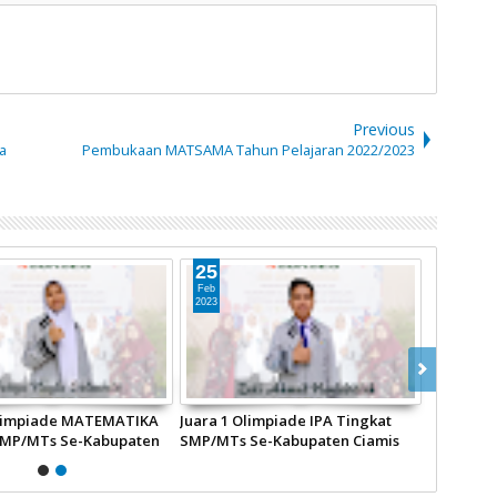
Previous
a
Pembukaan MATSAMA Tahun Pelajaran 2022/2023
25
25
Feb
Feb
2023
2023
Siswa-siswi MTsN 15 Ciamis
Juara 3 Solo Vokal Tingkat
Boyong 4 Piala Pada Kegiatan
SMP/MTs Se-Kabupaten Ciamis
LEO'S 8 SMKN 1 Ciamis
Pada FESTIVAL SENI SISWA
SEKOLAH di SMAN 1 Sukadana