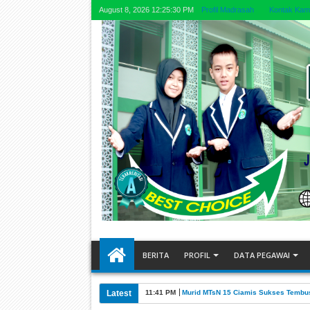
August 8, 2026
12:25:31 PM
Profil Madrasah
Kontak Kam
BERITA
PROFIL
DATA PEGAWAI
Latest
10:58 PM
ZIS AT-TA’WUN SALURKAN BANTUAN 