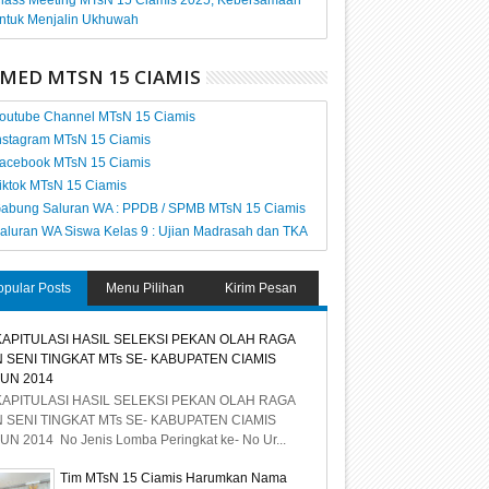
lass Meeting MTsN 15 Ciamis 2025, Kebersamaan
ntuk Menjalin Ukhuwah
MED MTSN 15 CIAMIS
outube Channel MTsN 15 Ciamis
nstagram MTsN 15 Ciamis
acebook MTsN 15 Ciamis
iktok MTsN 15 Ciamis
abung Saluran WA : PPDB / SPMB MTsN 15 Ciamis
aluran WA Siswa Kelas 9 : Ujian Madrasah dan TKA
opular Posts
Menu Pilihan
Kirim Pesan
APITULASI HASIL SELEKSI PEKAN OLAH RAGA
 SENI TINGKAT MTs SE- KABUPATEN CIAMIS
UN 2014
APITULASI HASIL SELEKSI PEKAN OLAH RAGA
 SENI TINGKAT MTs SE- KABUPATEN CIAMIS
UN 2014 No Jenis Lomba Peringkat ke- No Ur...
Tim MTsN 15 Ciamis Harumkan Nama