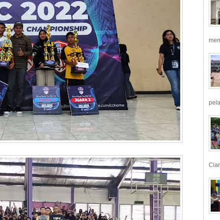
mem
pela
Ciam