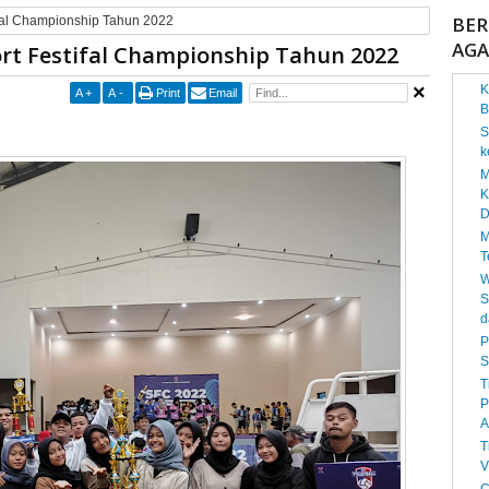
BER
tifal Championship Tahun 2022
AG
port Festifal Championship Tahun 2022
K
A
+
A
-
Print
Email
B
S
k
M
K
D
M
T
W
S
d
P
S
T
P
A
T
V