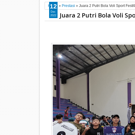
12
Home
»
Prestasi
»
Juara 2 Putri Bola Voli Sport Fes
Dec
Juara 2 Putri Bola Voli S
2022