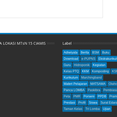
A LOKASI MTsN 15 CIAMIS
Label
Adiwiyata
Berita
BSM
Buku
Download
e-PUPNS
Ekstrakurikul
Guru
Hidroponik
Kegiatan
Kelas PTQ
KKM
Komposting
KS
Kurikulum
Marchingband
Materi Pelajaran
MATSAMA
Olahr
Panca LOMBA
Paskibra
Pembias
Peta
PMR
Porseni
PPDB
Pram
Prestasi
Profil
Siswa
Surat Edar
Taman Kelas
Tri Lomba
Ujian