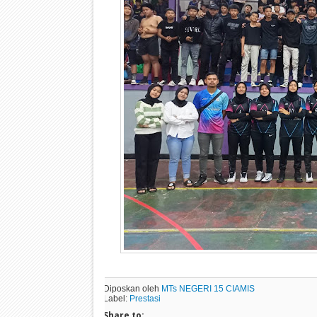
Diposkan oleh
MTs NEGERI 15 CIAMIS
Label:
Prestasi
Share to: