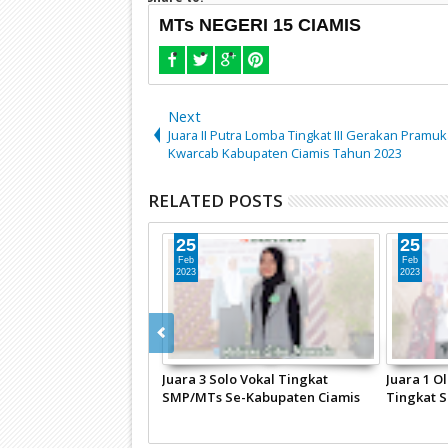
MTs NEGERI 15 CIAMIS
Next
Juara II Putra Lomba Tingkat III Gerakan Pramuk
Kwarcab Kabupaten Ciamis Tahun 2023
RELATED POSTS
26
07
Feb
May
2024
2023
11 Siswa MTsN 15 Ciamis Raih
Selamat dan Sukses Untuk Fatiya
Juara Di Kejuaraan Al-Kautsar
Nayla Salsabila Meraih Medali
Karate
Perak pada FGM2 Mathematics
Competition Tingkat Jawa Barat