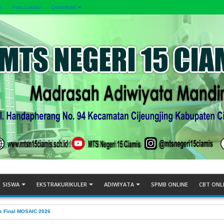
i
Peta Lokasi
Download
SISWA
EKSTRAKURIKULER
ADIWIYATA
SPMB ONLINE
CBT ONL
KEPADA MURID MTSN 15 CIAMIS