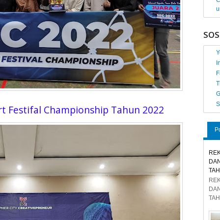
C
u
SOS
Y
I
F
T
G
S
port Festifal Championship Tahun 2022
P
REK
DAN
TAH
REK
DAN
TAH