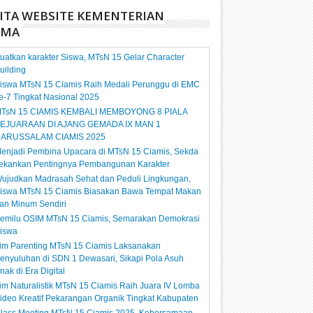
ITA WEBSITE KEMENTERIAN
AMA
uatkan karakter Siswa, MTsN 15 Gelar Character
uilding
iswa MTsN 15 Ciamis Raih Medali Perunggu di EMC
e-7 Tingkat Nasional 2025
TsN 15 CIAMIS KEMBALI MEMBOYONG 8 PIALA
EJUARAAN DI AJANG GEMADA IX MAN 1
ARUSSALAM CIAMIS 2025
enjadi Pembina Upacara di MTsN 15 Ciamis, Sekda
ekankan Pentingnya Pembangunan Karakter
ujudkan Madrasah Sehat dan Peduli Lingkungan,
iswa MTsN 15 Ciamis Biasakan Bawa Tempat Makan
an Minum Sendiri
emilu OSIM MTsN 15 Ciamis, Semarakan Demokrasi
iswa
im Parenting MTsN 15 Ciamis Laksanakan
enyuluhan di SDN 1 Dewasari, Sikapi Pola Asuh
nak di Era Digital
im Naturalistik MTsN 15 Ciamis Raih Juara IV Lomba
ideo Kreatif Pekarangan Organik Tingkat Kabupaten