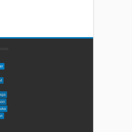
er
M
aga
aan
uka
an