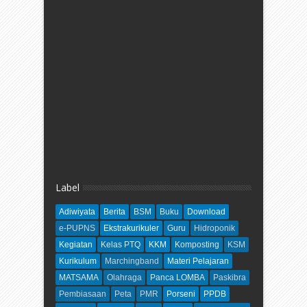
Label
Adiwiyata
Berita
BSM
Buku
Download
e-PUPNS
Ekstrakurikuler
Guru
Hidroponik
Kegiatan
Kelas PTQ
KKM
Komposting
KSM
Kurikulum
Marchingband
Materi Pelajaran
MATSAMA
Olahraga
Panca LOMBA
Paskibra
Pembiasaan
Peta
PMR
Porseni
PPDB