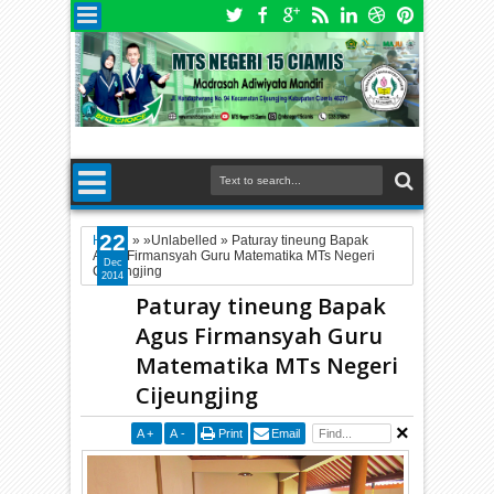
22
Home
» »Unlabelled »
Paturay tineung Bapak
Agus Firmansyah Guru Matematika MTs Negeri
Dec
Cijeungjing
2014
Paturay tineung Bapak
Agus Firmansyah Guru
Matematika MTs Negeri
Cijeungjing
A
+
A
-
Print
Email