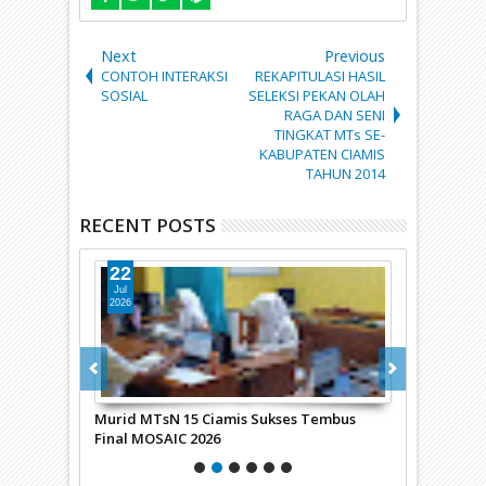
Next
Previous
CONTOH INTERAKSI
REKAPITULASI HASIL
SOSIAL
SELEKSI PEKAN OLAH
RAGA DAN SENI
TINGKAT MTs SE-
KABUPATEN CIAMIS
TAHUN 2014
RECENT POSTS
22
21
Jul
Jul
2026
2026
an Nama
Murid MTsN 15 Ciamis Sukses Tembus
ZIS AT-TA’
Final MOSAIC 2026
KEPADA MUR