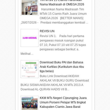
Nama Madrasah di OMEGA 2026
Harumkan Nama Madrasah Tim
MTsN 15 Ciamis Raih Juara Umum
OMEGA 2026 [BETTER MANIS]
,28/07/2026 - Prestasi membanggakan kembali ...
REVISI UN
Revisi UN 1. Pada hari pertama
pengawas masuk ruangan pukul
07.10, Pukul 07.10 s/d 07.25 tugas
pengawas sebagai berikut: a.
Melihat ...
Download Buku PAI dan Bahasa
Arab Kurtilas (Kurikulum dua ribu
tiga belas)
Buku Link Download AKIDAH
AKHLAK VII BUKU GURU Download
BUKU SISWA AKIDAH AKHLAK VII MTs 2013.A
Download AL-QURAN HADIS VII B...
KKM MTs Negeri Cijeungjing Juara
Umum Porseni Pelajar MTs tingkat
Kabupaten Ciamis Jawa Barat