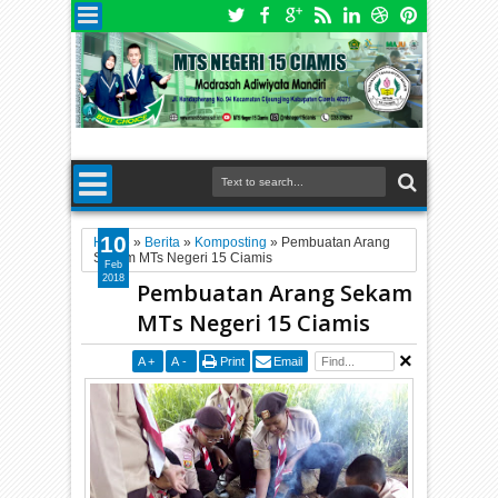
10
Home
»
Berita
»
Komposting
»
Pembuatan Arang
Sekam MTs Negeri 15 Ciamis
Feb
2018
Pembuatan Arang Sekam
MTs Negeri 15 Ciamis
A
+
A
-
Print
Email