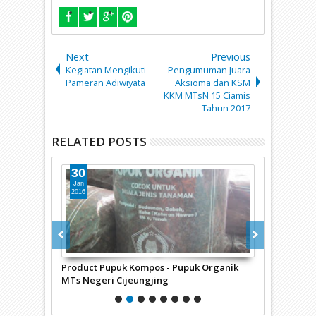
Next
Previous
Kegiatan Mengikuti
Pengumuman Juara
Pameran Adiwiyata
Aksioma dan KSM
KKM MTsN 15 Ciamis
Tahun 2017
RELATED POSTS
30
14
Jan
Apr
2016
2015
Negeri 15
Product Pupuk Kompos - Pupuk Organik
CARA SINGK
MTs Negeri Cijeungjing
VERSI MTSN 