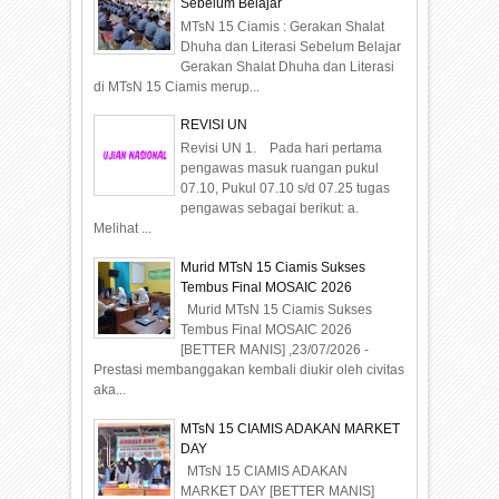
Sebelum Belajar
MTsN 15 Ciamis : Gerakan Shalat
Dhuha dan Literasi Sebelum Belajar
Gerakan Shalat Dhuha dan Literasi
di MTsN 15 Ciamis merup...
REVISI UN
Revisi UN 1. Pada hari pertama
pengawas masuk ruangan pukul
07.10, Pukul 07.10 s/d 07.25 tugas
pengawas sebagai berikut: a.
Melihat ...
Murid MTsN 15 Ciamis Sukses
Tembus Final MOSAIC 2026
Murid MTsN 15 Ciamis Sukses
Tembus Final MOSAIC 2026
[BETTER MANIS] ,23/07/2026 -
Prestasi membanggakan kembali diukir oleh civitas
aka...
MTsN 15 CIAMIS ADAKAN MARKET
DAY
MTsN 15 CIAMIS ADAKAN
MARKET DAY [BETTER MANIS]