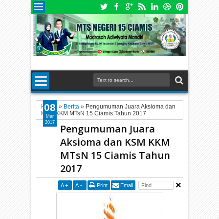
08
Home
»
Berita
»
Pengumuman Juara Aksioma dan
KSM KKM MTsN 15 Ciamis Tahun 2017
Mar
2017
Pengumuman Juara
Aksioma dan KSM KKM
MTsN 15 Ciamis Tahun
2017
A
+
A
-
Print
Email