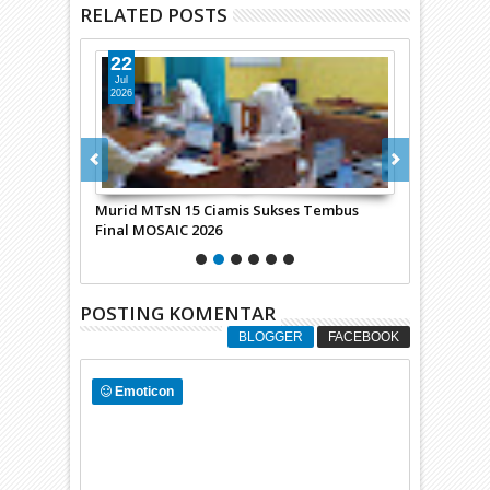
RELATED POSTS
22
21
Jul
Jul
2026
2026
an Nama
Murid MTsN 15 Ciamis Sukses Tembus
ZIS AT-TA’
Final MOSAIC 2026
KEPADA MUR
POSTING KOMENTAR
BLOGGER
FACEBOOK
Emoticon