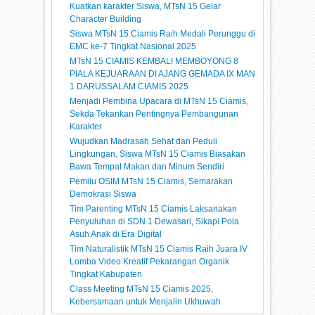
Kuatkan karakter Siswa, MTsN 15 Gelar
Character Building
Siswa MTsN 15 Ciamis Raih Medali Perunggu di
EMC ke-7 Tingkat Nasional 2025
MTsN 15 CIAMIS KEMBALI MEMBOYONG 8
PIALA KEJUARAAN DI AJANG GEMADA IX MAN
1 DARUSSALAM CIAMIS 2025
Menjadi Pembina Upacara di MTsN 15 Ciamis,
Sekda Tekankan Pentingnya Pembangunan
Karakter
Wujudkan Madrasah Sehat dan Peduli
Lingkungan, Siswa MTsN 15 Ciamis Biasakan
Bawa Tempat Makan dan Minum Sendiri
Pemilu OSIM MTsN 15 Ciamis, Semarakan
Demokrasi Siswa
Tim Parenting MTsN 15 Ciamis Laksanakan
Penyuluhan di SDN 1 Dewasari, Sikapi Pola
Asuh Anak di Era Digital
Tim Naturalistik MTsN 15 Ciamis Raih Juara IV
Lomba Video Kreatif Pekarangan Organik
Tingkat Kabupaten
Class Meeting MTsN 15 Ciamis 2025,
Kebersamaan untuk Menjalin Ukhuwah